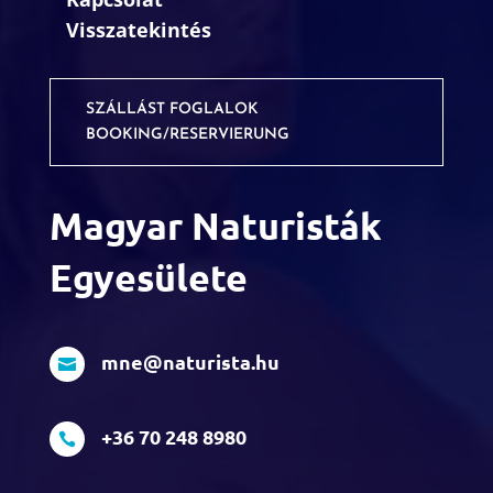
Visszatekintés
SZÁLLÁST FOGLALOK
BOOKING/RESERVIERUNG
Magyar Naturisták
Egyesülete
mne@naturista.hu

+36 70 248 8980
