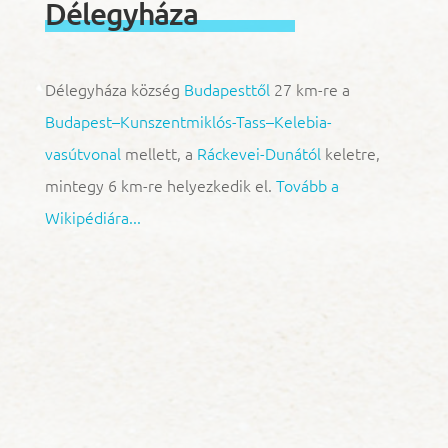
Délegyháza
Délegyháza község
Budapesttől
27 km-re a
Budapest–Kunszentmiklós-Tass–Kelebia-
vasútvonal
mellett, a
Ráckevei-Dunától
keletre,
mintegy 6 km-re helyezkedik el.
Tovább a
Wikipédiára...