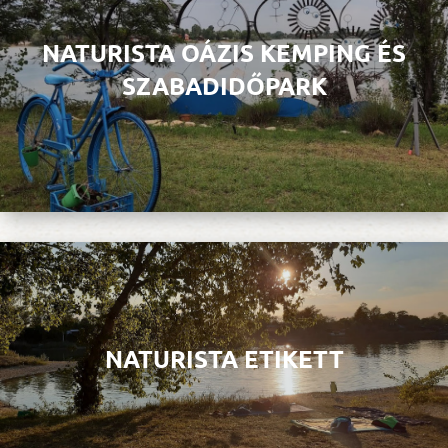
NATURISTA OÁZIS KEMPING ÉS
SZABADIDŐPARK
NATURISTA ETIKETT