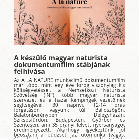
A készülő magyar naturista
dokumentumfilm stábjának
felhívása
Az A LA NATURE munkacímű dokumentumfilm
már több, mint egy éve forog viszonylag
kis
költségvetéssel,
a Nemzetközi Naturista
Szövetség (INF), több magyar naturista
szervezet és a hazai kempingek vezetőinek
segítségével. 30 napnyi, 12-14 órás
forgatáson vagyunk túl Ballószögön,
Balatonberényben, Délegyházán,
Sziksósfürdőn, Budapesten, Győrben és
Szentesen, ami 35 órányi felvett nyersanyagot
eredményezett.
Akárhogy igyekeztünk jól
beosztani a büdzsét, az utómunka (vágás,