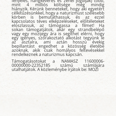
fényelés, hangkeverés és zenei jogdíjak) több,
mint 4 milliós költsége még mindig
hiányzik.
Kérünk benneteket, hogy aki egyetért
célkitűzésünkkel, hogy a naturizmust szélesebb
körben is bemutathassuk, és az ezzel
kapcsolatos téves elképzeléseket, előítéleteket
eloszlassuk, az támogassa a filmet! Ha
sokan
támogatjátok
, akár egy strandbelépő
vagy egy mozijegy ára is segíthet elérni, hogy
egy igényes, szórakoztató alkotást tegyünk le
az asztalra, ami aztán hosszú évekig
bepillantást
engedhet
a közösség életébe
azoknak, akik csak homályos feltevésekkel
rendelkeznek a naturizmus kapcsán.
Támogatásotokat a NAMASZ 11600006-
00000000-22352185 számú számlájára
utalhatjátok. A közleménybe írjátok be: MOZI