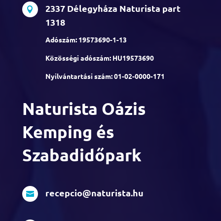
2337 Délegyháza Naturista part

1318
Adószám: 19573690-1-13
Közösségi adószám: HU19573690
Nyilvántartási szám:
01-02-0000-171
Naturista Oázis
Kemping és
Szabadidőpark
recepcio@naturista.hu
