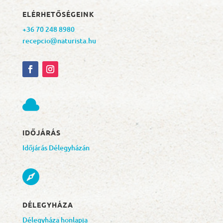
ELÉRHETŐSÉGEINK
+36 70 248 8980
recepcio@naturista.hu

IDŐJÁRÁS
Időjárás Délegyházán

DÉLEGYHÁZA
Délegyháza honlapja