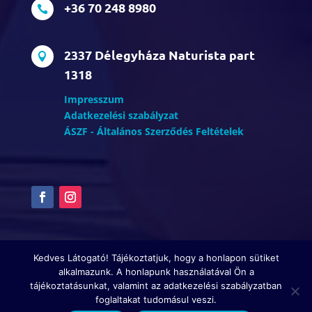
+36 70 248 8980

2337 Délegyháza Naturista part

1318
Impresszum
Adatkezelési szabályzat
ÁSZF - Általános Szerződés Feltételek
Kedves Látogató! Tájékoztatjuk, hogy a honlapon sütiket
alkalmazunk. A honlapunk használatával Ön a
tájékoztatásunkat, valamint az adatkezelési szabályzatban
Copyright © Magyar Naturisták Egyesülete | Minden
foglaltakat tudomásul veszi.
jog fenntartva! | |
Honlapkészítés: Seoexpert